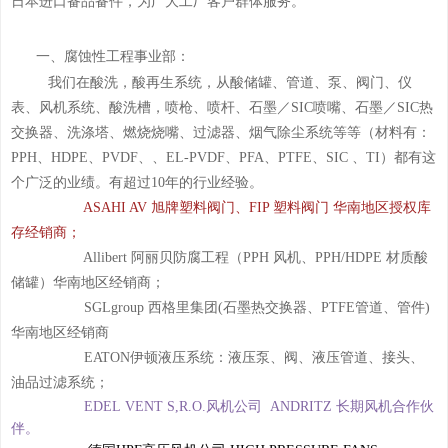
日本进口备品备件，为广大工厂客户群体服务。
一、腐蚀性工程事业部：
我们在酸洗，酸再生系统，从酸储罐、管道、泵、阀门、仪
表、风机系统、酸洗槽，喷枪、喷杆、石墨／SIC喷嘴、石墨／SIC热
交换器、洗涤塔、燃烧烧嘴、过滤器、烟气除尘系统等等（材料有：
PPH、HDPE、PVDF、、EL-PVDF、PFA、PTFE、SIC 、TI）都有这
个广泛的业
绩。有超过10年的行业经验。
ASAHI AV 旭牌塑料阀门、FIP 塑料阀门 华南地区授权库
存经销商；
Allibert 阿丽贝防腐工程（PPH 风机、PPH/HDPE 材质酸
储罐）华南地区经销商；
SGLgroup 西格里集团(石墨热交换器、PTFE管道、管件)
华南地区经销商
EATON伊顿液压系统：液压泵、阀、液压管道、接头、
油品
过滤系统；
EDEL
VENT S,R.O.
风机公司 ANDRITZ 长期风机合作伙
伴。