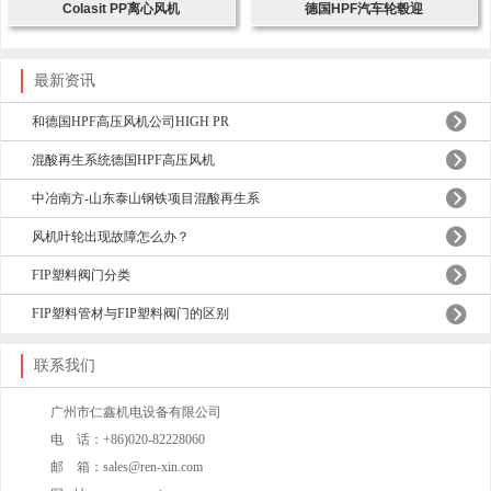
Colasit PP离心风机
德国HPF汽车轮毂迎
最新资讯
和德国HPF高压风机公司HIGH PR
混酸再生系统德国HPF高压风机
中冶南方-山东泰山钢铁项目混酸再生系
风机叶轮出现故障怎么办？
FIP塑料阀门分类
FIP塑料管材与FIP塑料阀门的区别
联系我们
广州市仁鑫机电设备有限公司
电 话：+86)020-82228060
邮 箱：sales@ren-xin.com