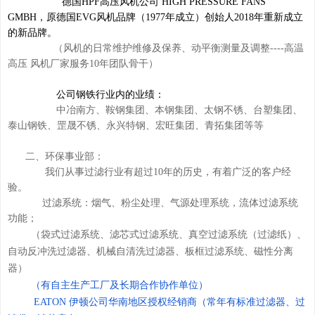
德国HPF高压风机公司 HIGH PRESSURE FANS
GMBH，原德国EVG风机品牌（1977年成立）创始人2018年重新成立
的新品牌。
（风机的日常维护维修及保养、动平衡测量及调整----高温
高压 风机厂家服务10年团队骨干）
公司钢铁行业内的业绩：
中冶南方、鞍钢集团、本钢集团、太钢不锈、台塑集团、
泰山钢铁、罡晟不锈、永兴特钢、宏旺集团、青拓集团等等
二、环保事业部：
我们从事过滤行业有超过10年的历史，有着广泛的客户经
验。
过滤系统：烟气、粉尘处理、气源处理系统，流体过滤系统
功能；
（袋式过滤系统、滤芯式过滤系统、真空过滤系统（过滤纸）、
自动反冲洗过滤器、机械自清洗过滤器、板框过滤系统、磁性分离
器）
（有自主生产工厂及长期合作协作单位）
EATON 伊顿公司华南地区授权经销商（常年有标准过滤器、过